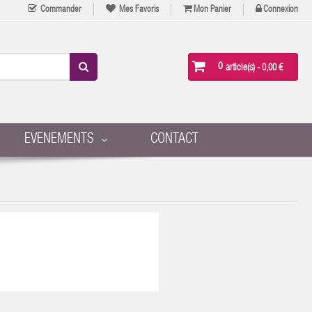
Commander
Mes Favoris
Mon Panier
Connexion
0
article(s)
- 0,00 €
EVENEMENTS
CONTACT