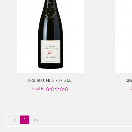
IER
AJOUTER AU PANIER
DEMI BOUTEILLE - 37.5 Cl...
DEM
6,60 €

1