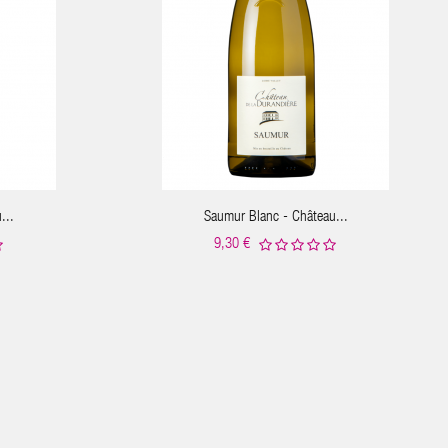
...
Saumur Blanc - Château...
9,30 €