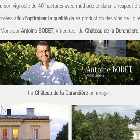
gne son vignoble de 40 hectares avec méthode et dans le respect d
borées afin d'
optimiser la qualité
de sa production des vins de Loir
Monsieur
Antoine BODET
, Viticulteur du
Château de la Durandiere
:
Le
Château de la Durandière
en image :