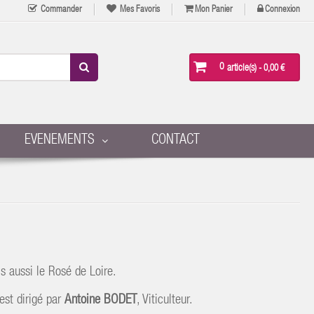
Commander
Mes Favoris
Mon Panier
Connexion
0
article(s)
- 0,00 €
EVENEMENTS
CONTACT
aussi le Rosé de Loire.
est dirigé par
Antoine BODET
, Viticulteur.