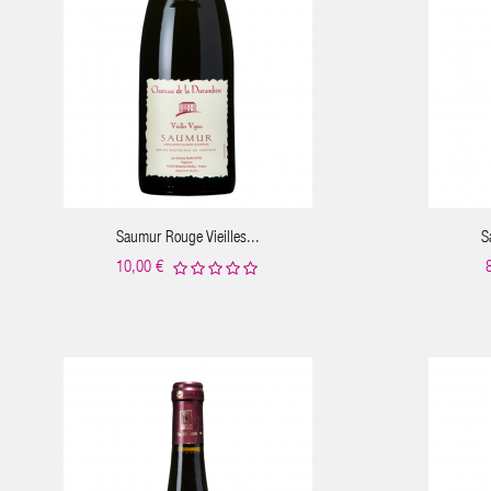
IER
AJOUTER AU PANIER
Saumur Rouge Vieilles...
S
10,00 €