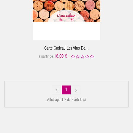
ER AU PANIER
Carte Cadeau Les Vins De...
16,00 €
à partir de
1
Affichage 1-2 de 2 article(s)