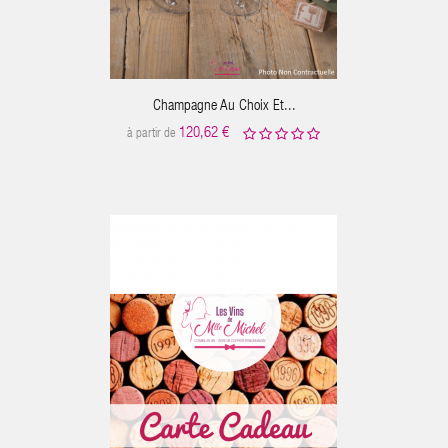
ER AU PANIER
Champagne Au Choix Et...
120,62 €
à partir de