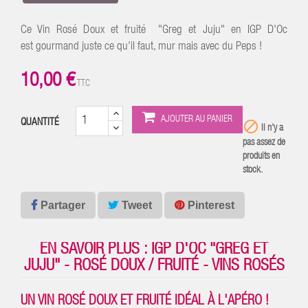
Ce Vin Rosé Doux et fruité "Greg et Juju" en IGP D'Oc
est gourmand juste ce qu'il faut, mur mais avec du Peps !
10,00 €
TTC
AJOUTER AU PANIER
QUANTITÉ

Il n'y a
pas assez de
produits en
stock.
Partager
Tweet
Pinterest
EN SAVOIR PLUS : IGP D'OC "GREG ET
JUJU" - ROSÉ DOUX / FRUITÉ - VINS ROSÉS
UN VIN ROSÉ DOUX ET FRUITÉ IDÉAL À L'APÉRO !