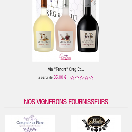
ER AU PANIER
Vin "Tendre" Greg Et...
35,00 €
à partir de
NOS VIGNERONS FOURNISSEURS