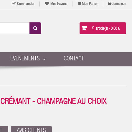
Commander
Mes Favoris
Mon Panier
Connexion
0
article(s)
- 0,00 €
EVENEMENTS
CONTACT
- CRÉMANT - CHAMPAGNE AU CHOIX
T
AVIS CLIENTS