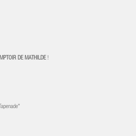
u COMPTOIR DE MATHILDE
!
"Tapenade"