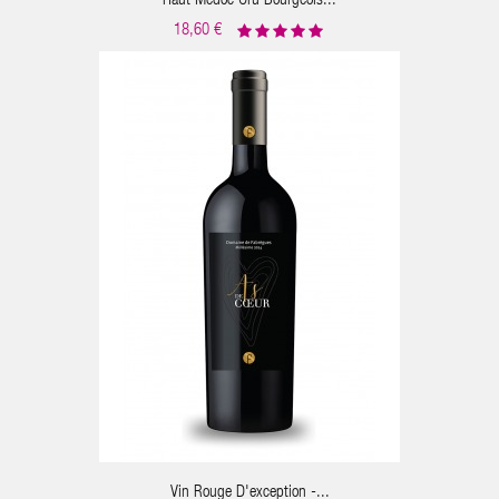
Haut Médoc Cru Bourgeois...
18,60 €
ER AU PANIER
Vin Rouge D'exception -...