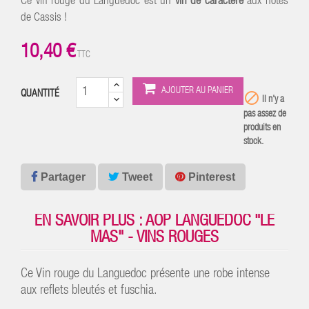
Ce vin rouge du Languedoc est un
vin de caractère
aux notes
de Cassis !
10,40 €
TTC
AJOUTER AU PANIER
QUANTITÉ

Il n'y a
pas assez de
produits en
stock.
Partager
Tweet
Pinterest
EN SAVOIR PLUS : AOP LANGUEDOC "LE
MAS" - VINS ROUGES
Ce Vin rouge du Languedoc présente une robe intense
aux reflets bleutés et fuschia.