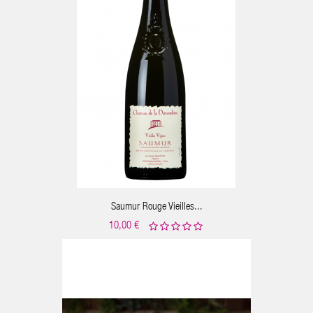
ER AU PANIER
Saumur Rouge Vieilles...
10,00 €