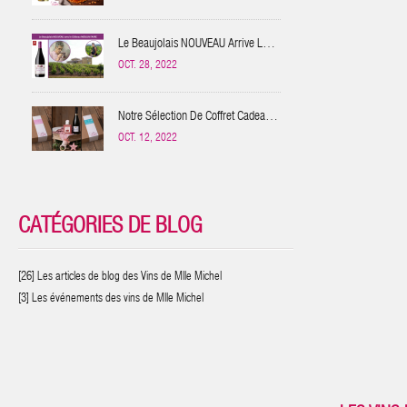
Le Beaujolais NOUVEAU Arrive Le
17 NOVEMBRE 2022
OCT. 28, 2022
Notre Sélection De Coffret Cadeau
NAISSANCE
OCT. 12, 2022
CATÉGORIES DE BLOG
[26] Les articles de blog des Vins de Mlle Michel
[3] Les événements des vins de Mlle Michel