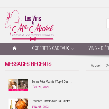
COFFRETS CADEAUX
VINS - BIÈ
MESSAGES RÉCENTS
Accueil
Bonne Fête Mamie ! Top 4 Des
Idées Cadeaux
FÉVR. 24, 2023
L'accord Parfait Avec La Galette
Des Rois ?
JANV. 06, 2023