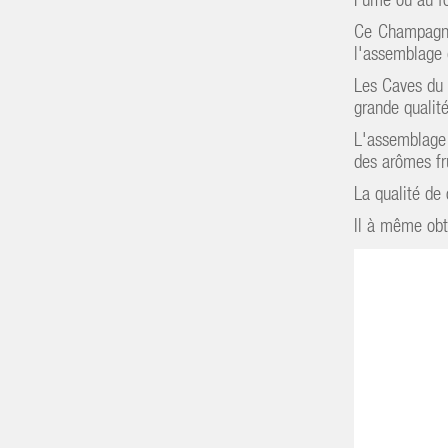
Fumé ou au fo
Ce Champagne 
l'assemblage e
Les Caves du 
grande qualité
L'assemblage
des arômes fru
La qualité de
Il à même ob