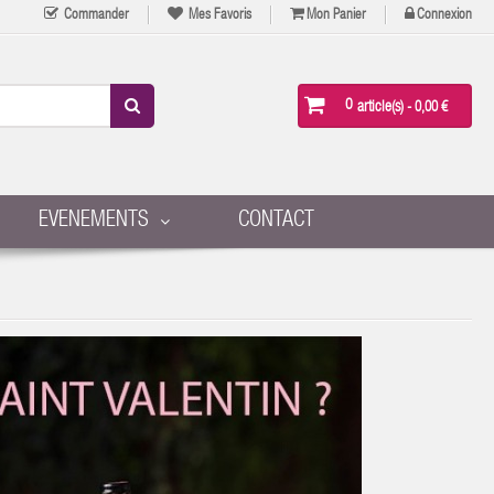
Commander
Mes Favoris
Mon Panier
Connexion
0
article(s)
- 0,00 €
EVENEMENTS
CONTACT